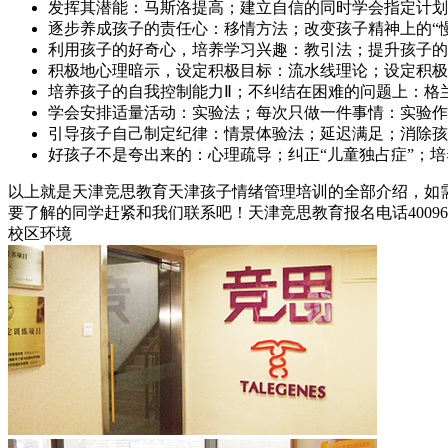
发挥其潜能：马斯洛提高；建立自信的同时学会指定计划
逐步养成孩子的责任心：移情方法；改变孩子精神上的“
利用孩子的好奇心，培养学习兴趣：教引法；提升孩子的
积极地心理暗示，设定积极目标：流水线理论；设定积极
培养孩子的自我控制能力Ⅱ；不纠结在困难的问题上：格
学会安排适量活动：实验法；每次只做一件事情：实验作
引导孩子自己制定纪律：情景体验法；延迟满足；消除孩
好孩子不是夸出来的：心理疏导；纠正“儿童独占症”；
以上就是天津竞思教育天津孩子情绪管理培训的全部介绍，如
要了解的同学赶紧和我们联系吧！天津竞思教育报名电话4009689
校区环境